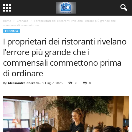
Home
Cronaca
I proprietari dei ristoranti rivelano l’errore più grande che i
commensali commettono...
CRONACA
I proprietari dei ristoranti rivelano
l’errore più grande che i
commensali commettono prima
di ordinare
By
Alessandra Corradi
-
9 Luglio 2026
50
0