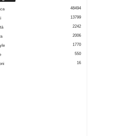
48494
aca
13799
i
2242
tà
2006
ra
1770
yle
550
e
16
oni