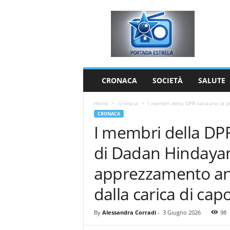
P
o
r
t
a
d
a
CRONACA
SOCIETÀ
SALUTE
E
s
Home
Cronaca
I membri della DPR valutano la p
t
CRONACA
r
I membri della DPR
e
l
di Dadan Hindaya
a
apprezzamento anc
dalla carica di ca
By
Alessandra Corradi
-
3 Giugno 2026
98