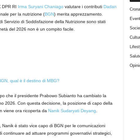
X DPR RI
Irma Suryani Chaniago
valutare i contributi
Dadan
Cron
ale per la nutrizione (
BGN
) merita apprezzamento.
Event
di Servizio di Soddisfazione della Nutrizione sono stati
Socie
 metà del 2026 non è un compito facile.
Cultu
Lifest
Salut
Opini
BGN, qual è il destino di MBG?
opo che il presidente Prabowo Subianto ha cambiato la
no 2026. Con questa decisione, la posizione di capo della
 viene ora ricoperta da
Nanik Sudaryati Deyang
.
N, Nanik è stato vice capo di BGN per le comunicazioni
di continuare ad attuare programmi governativi strategici,