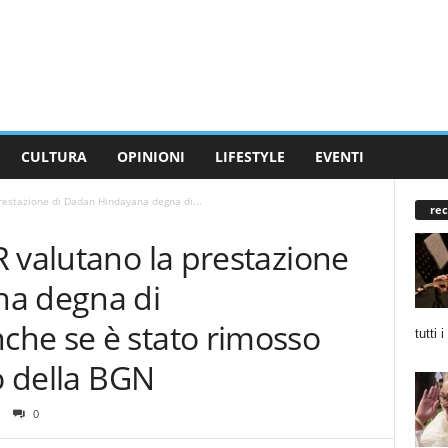
CULTURA
OPINIONI
LIFESTYLE
EVENTI
restazione di Dadan Hindayana degna di...
rec
 valutano la prestazione
na degna di
he se è stato rimosso
tutti 
po della BGN
0