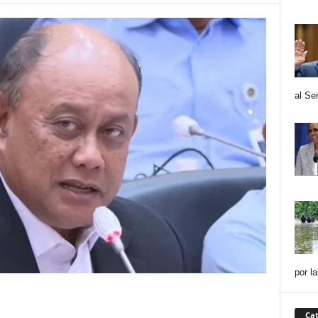
al Se
por l
Cat