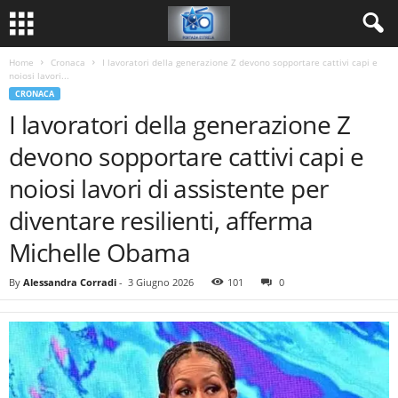
Home
Cronaca
I lavoratori della generazione Z devono sopportare cattivi capi e
noiosi lavori...
CRONACA
I lavoratori della generazione Z
devono sopportare cattivi capi e
noiosi lavori di assistente per
diventare resilienti, afferma
Michelle Obama
By
Alessandra Corradi
-
3 Giugno 2026
101
0