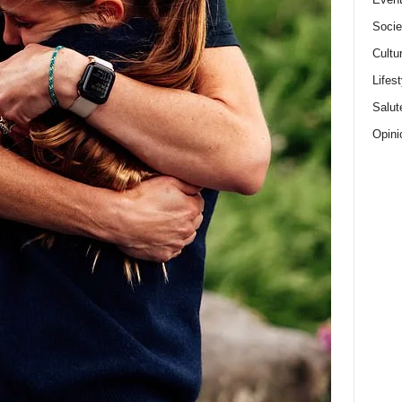
Socie
Cultu
Lifest
Salut
Opini