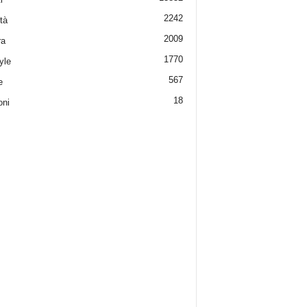
2242
tà
2009
ra
1770
yle
567
e
18
oni