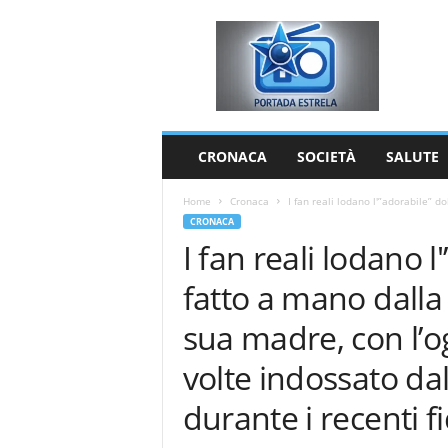
P
o
r
t
a
d
a
CRONACA
SOCIETÀ
SALUTE
E
s
Home
Cronaca
I fan reali lodano l'”adorabile” d
t
CRONACA
r
I fan reali lodano 
e
l
fatto a mano dalla
a
sua madre, con l’og
volte indossato dal
durante i recenti 