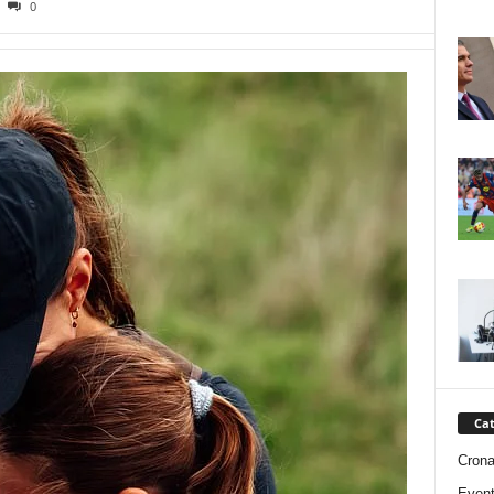
0
Cat
Cron
Event