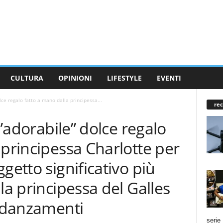
CULTURA
OPINIONI
LIFESTYLE
EVENTI
olce regalo fatto a mano dalla principessa...
rec
l'”adorabile” dolce regalo
 principessa Charlotte per
getto significativo più
la principessa del Galles
fidanzamenti
serie