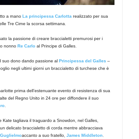
fatto a mano
La principessa Carlotta
realizzato per sua
lle Tre Cime la scorsa settimana.
ato la passione di creare braccialetti premurosi per i
suo nonno
Re Carlo
al Principe di Galles.
il suo dono dando passione al
Principessa del Galles
–
glio negli ultimi giorni un braccialetto di turchese che è
Charlotte prima dell’estenuante evento di resistenza di sua
 alte del Regno Unito in 24 ore per diffondere il suo
ro
.
Kate tagliava il traguardo a Snowdon, nel Galles,
un delicato braccialetto di corda mentre abbracciava
e Guglielmo
accanto a suo fratello,
James Middleton
.