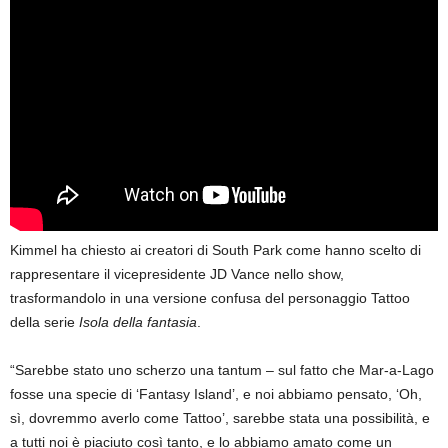
Kimmel ha chiesto ai creatori di South Park come hanno scelto di
rappresentare il vicepresidente JD Vance nello show,
trasformandolo in una versione confusa del personaggio Tattoo
della serie
Isola della fantasia
.
“Sarebbe stato uno scherzo una tantum – sul fatto che Mar-a-Lago
fosse una specie di ‘Fantasy Island’, e noi abbiamo pensato, ‘Oh,
sì, dovremmo averlo come Tattoo’, sarebbe stata una possibilità, e
a tutti noi è piaciuto così tanto, e lo abbiamo amato come un