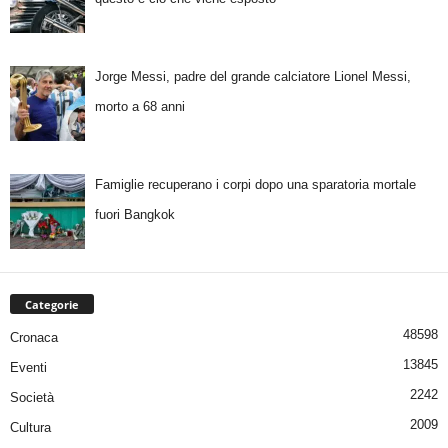
Jorge Messi, padre del grande calciatore Lionel Messi,
morto a 68 anni
Famiglie recuperano i corpi dopo una sparatoria mortale
fuori Bangkok
Categorie
48598
Cronaca
13845
Eventi
2242
Società
2009
Cultura