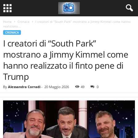
Home
Cronaca
I creatori di “South Park” mostrano a Jimmy Kimmel come hanno
realizzato...
CRONACA
I creatori di “South Park”
mostrano a Jimmy Kimmel come
hanno realizzato il finto pene di
Trump
By
Alessandra Corradi
-
20 Maggio 2026
49
0