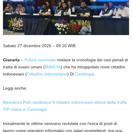
Sabato 27 dicembre 2025 – 09:10 WIB
Giacarta
–
Polizia nazionale
rivelare la cronologia dei casi penali di
tratta di esseri umani (
MANCIA
) che ha intrappolato nove cittadini
indonesiani (
Cittadino indonesiano
) Di
Cambogia
.
Leggi anche:
Bareskrim Polri restituisce 9 cittadini indonesiani vittime della truffa
TIP online in Cambogia
Inizialmente le vittime venivano reclutate con l’esca di posti di
lavoro come operatori informatici con salari promettenti, ma una