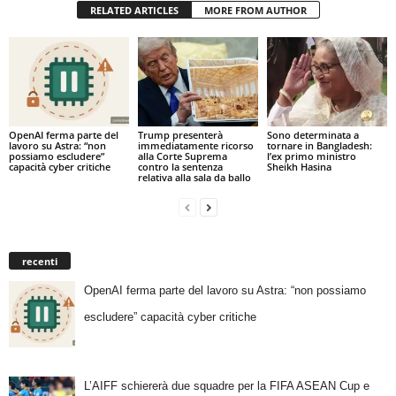
RELATED ARTICLES
MORE FROM AUTHOR
OpenAI ferma parte del
Trump presenterà
Sono determinata a
lavoro su Astra: “non
immediatamente ricorso
tornare in Bangladesh:
possiamo escludere”
alla Corte Suprema
l’ex primo ministro
capacità cyber critiche
contro la sentenza
Sheikh Hasina
relativa alla sala da ballo
recenti
OpenAI ferma parte del lavoro su Astra: “non possiamo
escludere” capacità cyber critiche
L’AIFF schiererà due squadre per la FIFA ASEAN Cup e