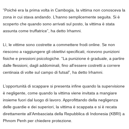
“Poiché era la prima volta in Cambogia, la vittima non conosceva la
zona in cui stava andando. L’hanno semplicemente seguita. Si è
scoperto che quando sono arrivati ​​sul posto, la vittima è stata
assunta come truffatrice”, ha detto Irhamni.
Lì, le vittime sono costrette a commettere frodi online. Se non
riescono a raggiungere gli obiettivi specificati, ricevono punizioni
fisiche e pressioni psicologiche. “La punizione è graduale, a partire
dalle flessioni, dagli addominali, fino all’essere costretti a correre
centinaia di volte sul campo di futsal”, ha detto Irhamni.
L’opportunità di scappare si presenta infine quando la supervisione
è negligente, come quando la vittima viene invitata a mangiare
insieme fuori dal luogo di lavoro. Approfittando della negligenza
delle guardie e dei superiori, la vittima è scappata e si è recata
direttamente all’Ambasciata della Repubblica di Indonesia (KBRI) a
Phnom Penh per chiedere protezione.