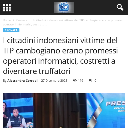
Home
Cronaca
I cittadini indonesiani vittime del TIP cambogiano erano promessi
operatori informatici, costretti...
CRONACA
I cittadini indonesiani vittime del
TIP cambogiano erano promessi
operatori informatici, costretti a
diventare truffatori
By
Alessandra Corradi
-
27 Dicembre 2025
119
0