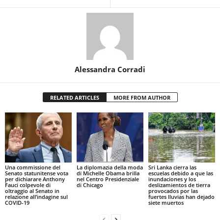
Alessandra Corradi
RELATED ARTICLES
MORE FROM AUTHOR
Una commissione del
La diplomazia della moda
Sri Lanka cierra las
Senato statunitense vota
di Michelle Obama brilla
escuelas debido a que las
per dichiarare Anthony
nel Centro Presidenziale
inundaciones y los
Fauci colpevole di
di Chicago
deslizamientos de tierra
oltraggio al Senato in
provocados por las
relazione all’indagine sul
fuertes lluvias han dejado
COVID-19
siete muertos