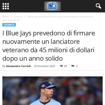
Home
Cronaca
I Blue Jays prevedono di firmare nuovamente un lanciatore
veterano da 45...
CRONACA
I Blue Jays prevedono di firmare
nuovamente un lanciatore
veterano da 45 milioni di dollari
dopo un anno solido
By
Alessandra Corradi
-
29 Dicembre 2025
89
0