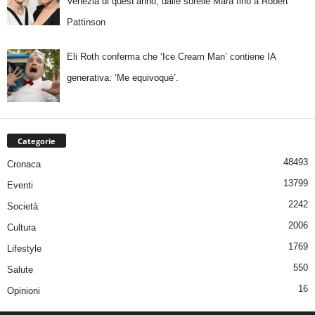
Venezia di quest’anno, dalle sorelle Mara fino a Robert
Pattinson
Eli Roth conferma che ‘Ice Cream Man’ contiene IA
generativa: ‘Me equivoqué’.
Categorie
48493
Cronaca
13799
Eventi
2242
Società
2006
Cultura
1769
Lifestyle
550
Salute
16
Opinioni