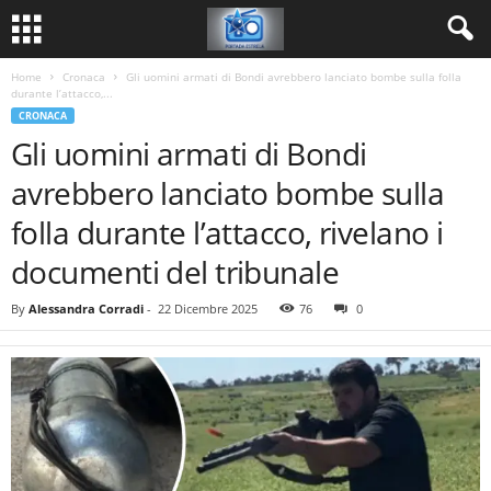
Home
Cronaca
Gli uomini armati di Bondi avrebbero lanciato bombe sulla folla
durante l’attacco,...
CRONACA
Gli uomini armati di Bondi
avrebbero lanciato bombe sulla
folla durante l’attacco, rivelano i
documenti del tribunale
By
Alessandra Corradi
-
22 Dicembre 2025
76
0