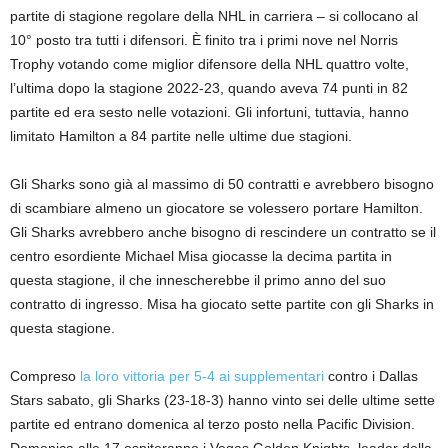
partite di stagione regolare della NHL in carriera – si collocano al
10° posto tra tutti i difensori. È finito tra i primi nove nel Norris
Trophy votando come miglior difensore della NHL quattro volte,
l’ultima dopo la stagione 2022-23, quando aveva 74 punti in 82
partite ed era sesto nelle votazioni. Gli infortuni, tuttavia, hanno
limitato Hamilton a 84 partite nelle ultime due stagioni.
Gli Sharks sono già al massimo di 50 contratti e avrebbero bisogno
di scambiare almeno un giocatore se volessero portare Hamilton.
Gli Sharks avrebbero anche bisogno di rescindere un contratto se il
centro esordiente Michael Misa giocasse la decima partita in
questa stagione, il che innescherebbe il primo anno del suo
contratto di ingresso. Misa ha giocato sette partite con gli Sharks in
questa stagione.
Compreso
la loro vittoria per 5-4 ai supplementari
contro i Dallas
Stars sabato, gli Sharks (23-18-3) hanno vinto sei delle ultime sette
partite ed entrano domenica al terzo posto nella Pacific Division.
Domenica alle 17 ospiteranno i Vegas Golden Knights, leader della