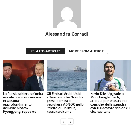
Alessandra Corradi
RELATED ARTICLES
MORE FROM AUTHOR
La Russia schiera un’unità
Gli Emirati Arabi Uniti
Kevin Diks Upgrade al
missilistica nordcoreana
affermano che l’Iran ha
Monchengladbach,
in Ucraina;
preso di mira la
affidato per entrare nel
Approfondimento
petroliera ADNOC nello
consiglio della squadra
dell’asse Mosca-
Stretto di Hormuz,
con il giocatore senior e il
Pyongyang: rapporto
nessuna vittima
vice capitano