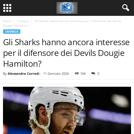
Home
Cronaca
Gli Sharks hanno ancora interesse per il difensore dei Devils
Dougie Hamilton?
CRONACA
Gli Sharks hanno ancora interesse
per il difensore dei Devils Dougie
Hamilton?
By
Alessandra Corradi
-
11 Gennaio 2026
104
0