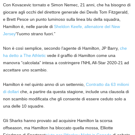
Con Kovacevic tornato e Simon Nemec, 21 anni, che ha bisogno di
giocare agli occhi del direttore generale dei Devils Tom Fitzgerald,
e Brett Pesce un punto luminoso sulla linea blu della squadra,
Hamilton è, nelle parole di
Sheldon Keefe, allenatore del New
Jersey
“l’uomo strano fuori.”
Non è così semplice, secondo l’agente di Hamilton, JP Barry,
che
ha detto a The Athletic
vede il graffio di Hamilton come una
manovra “calcolata” intesa a costringere l’NHL All-Star 2020-21 ad
accettare uno scambio.
Hamilton è nel quinto anno di un settennio,
Contratto da 63 milioni
di dollari
che, a partire da questa stagione, include una clausola di
non scambio modificata che gli consente di essere ceduto solo a
una delle 10 squadre.
Gli Sharks hanno provato ad acquisire Hamilton la scorsa
offseason, ma Hamilton ha bloccato quella mossa, Elliotte
Friedman di Sportsnet
aiuto per l’Hockey Night in Canada
di sabato.