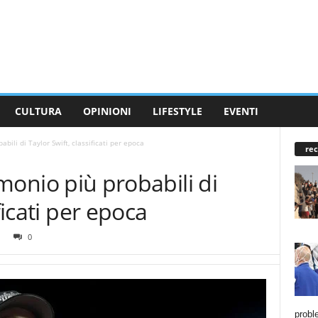
CULTURA
OPINIONI
LIFESTYLE
EVENTI
abili di Taylor Swift, classificati per epoca
rec
rimonio più probabili di
ficati per epoca
0
probl