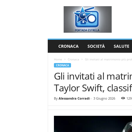
P
o
r
t
a
d
a
CRONACA
SOCIETÀ
SALUTE
E
s
Home
Cronaca
Gli invitati al matrimonio più prob
t
CRONACA
r
Gli invitati al mat
e
l
Taylor Swift, classi
a
By
Alessandra Corradi
-
3 Giugno 2026
129