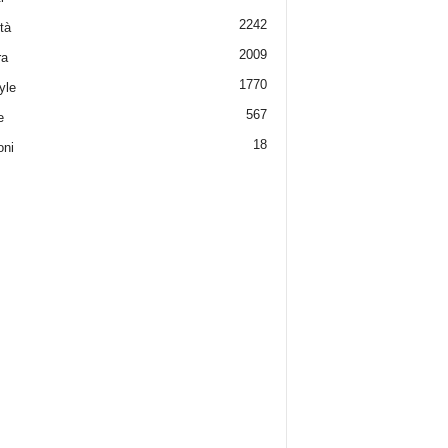
2242
tà
2009
ra
1770
yle
567
e
18
oni