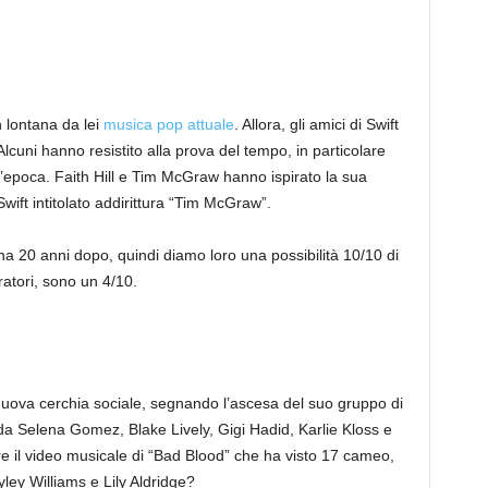
n lontana da lei
musica pop attuale
. Allora, gli amici di Swift
uni hanno resistito alla prova del tempo, in particolare
ll’epoca. Faith Hill e Tim McGraw hanno ispirato la sua
Swift intitolato addirittura “Tim McGraw”.
na 20 anni dopo, quindi diamo loro una possibilità 10/10 di
ratori, sono un 4/10.
nuova cerchia sociale, segnando l’ascesa del suo gruppo di
o da Selena Gomez, Blake Lively, Gigi Hadid, Karlie Kloss e
 il video musicale di “Bad Blood” che ha visto 17 cameo,
yley Williams e Lily Aldridge?