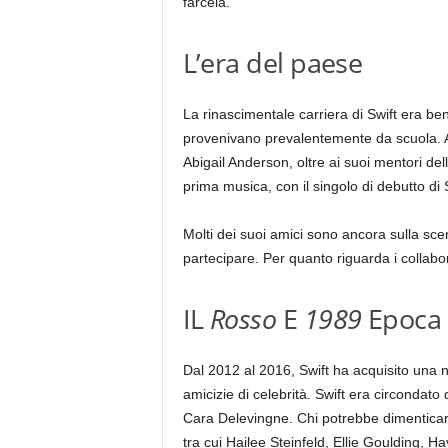
farcela.
L’era del paese
La rinascimentale carriera di Swift era be
provenivano prevalentemente da scuola. Alc
Abigail Anderson, oltre ai suoi mentori de
prima musica, con il singolo di debutto di 
Molti dei suoi amici sono ancora sulla sce
partecipare. Per quanto riguarda i collabo
IL
Rosso
E
1989
Epoca
Dal 2012 al 2016, Swift ha acquisito una 
amicizie di celebrità. Swift era circondat
Cara Delevingne. Chi potrebbe dimenticare
tra cui Hailee Steinfeld, Ellie Goulding, Ha