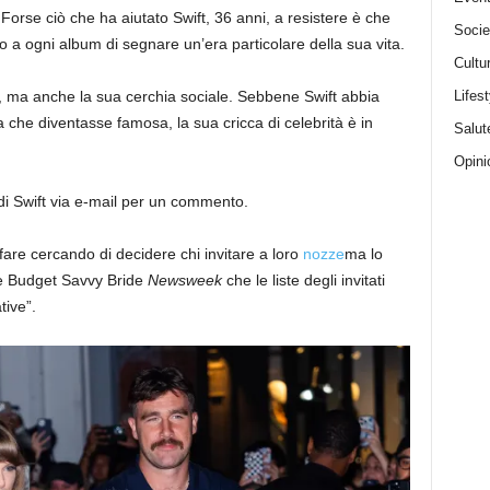
. Forse ciò che ha aiutato Swift, 36 anni, a resistere è che
Socie
 a ogni album di segnare un’era particolare della sua vita.
Cultu
, ma anche la sua cerchia sociale. Sebbene Swift abbia
Lifest
a che diventasse famosa, la sua cricca di celebrità è in
Salut
Opini
 di Swift via e-mail per un commento.
fare cercando di decidere chi invitare a loro
nozze
ma lo
he Budget Savvy Bride
Newsweek
che le liste degli invitati
tive”.