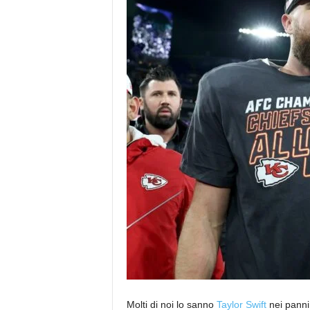
Molti di noi lo sanno
Taylor Swift
nei panni