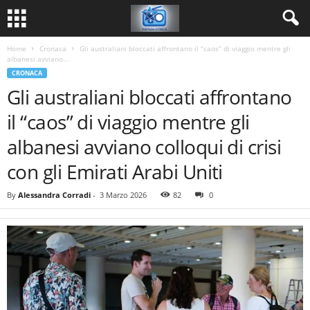
Home
Cronaca
Gli australiani bloccati affrontano il “caos” di viaggio mentre gli
albanesi avviano...
CRONACA
Gli australiani bloccati affrontano
il “caos” di viaggio mentre gli
albanesi avviano colloqui di crisi
con gli Emirati Arabi Uniti
By
Alessandra Corradi
-
3 Marzo 2026
82
0