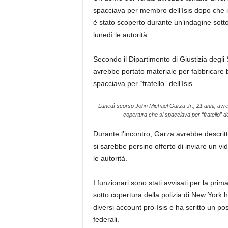
spacciava per membro dell’Isis dopo che il
è stato scoperto durante un’indagine sott
lunedì le autorità.
Secondo il Dipartimento di Giustizia degli 
avrebbe portato materiale per fabbricare 
spacciava per “fratello” dell’Isis.
Lunedì scorso John Michael Garza Jr., 21 anni, avre
copertura che si spacciava per “fratello” del
Durante l’incontro, Garza avrebbe descri
si sarebbe persino offerto di inviare un vi
le autorità.
I funzionari sono stati avvisati per la pr
sotto copertura della polizia di New York
diversi account pro-Isis e ha scritto un po
federali.