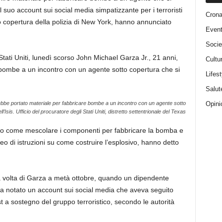
 suo account sui social media simpatizzante per i terroristi
Cron
o copertura della polizia di New York, hanno annunciato
Event
Socie
Stati Uniti, lunedì scorso John Michael Garza Jr., 21 anni,
Cultu
bombe a un incontro con un agente sotto copertura che si
Lifest
Salut
Opini
bbe portato materiale per fabbricare bombe a un incontro con un agente sotto
l’Isis.
Ufficio del procuratore degli Stati Uniti, distretto settentrionale del Texas
tto come mescolare i componenti per fabbricare la bomba e
deo di istruzioni su come costruire l’esplosivo, hanno detto
ima volta di Garza a metà ottobre, quando un dipendente
 ha notato un account sui social media che aveva seguito
st a sostegno del gruppo terroristico, secondo le autorità