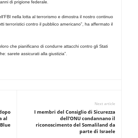
nni di prigione federale.
l’FBI nella lotta al terrorismo e dimostra il nostro continuo
i terroristici contro il pubblico americano”, ha affermato il
oro che pianificano di condurre attacchi contro gli Stati
he: sarete assicurati alla giustizia”.
Next article
 dopo
I membri del Consiglio di Sicurezza
a al
dell’ONU condannano il
 Blue
riconoscimento del Somaliland da
parte di Israele