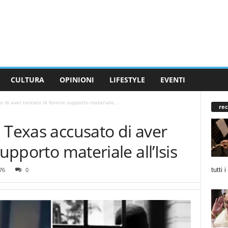
CULTURA
OPINIONI
LIFESTYLE
EVENTI
 di aver tentato di fornire supporto materiale...
rec
 Texas accusato di aver
supporto materiale all’Isis
tutti 
76
0