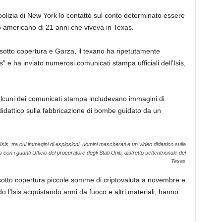
olizia di New York lo contattò sul conto determinato essere
 americano di 21 anni che viveva in Texas.
e sotto copertura e Garza, il texano ha ripetutamente
sis” e ha inviato numerosi comunicati stampa ufficiali dell’Isis,
 alcuni dei comunicati stampa includevano immagini di
didattico sulla fabbricazione di bombe guidato da un
is, tra cui immagini di esplosioni, uomini mascherati e un video didattico sulla
s con i guanti
Ufficio del procuratore degli Stati Uniti, distretto settentrionale del
Texas
otto copertura piccole somme di criptovaluta a novembre e
l’Isis acquistando armi da fuoco e altri materiali, hanno