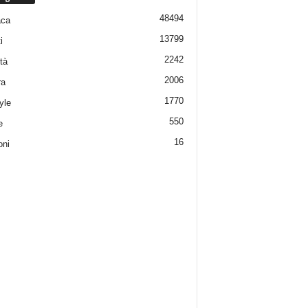
48494
aca
13799
i
2242
tà
2006
ra
1770
yle
550
e
16
oni