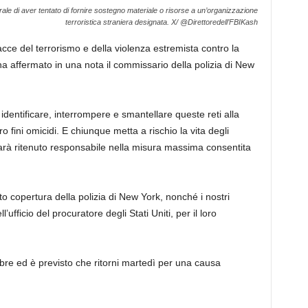
le di aver tentato di fornire sostegno materiale o risorse a un’organizzazione
terroristica straniera designata.
X/ @Direttoredell’FBIKash
ce del terrorismo e della violenza estremista contro la
a affermato in una nota il commissario della polizia di New
identificare, interrompere e smantellare queste reti alla
 fini omicidi. E chiunque metta a rischio la vita degli
sarà ritenuto responsabile nella misura massima consentita
otto copertura della polizia di New York, nonché i nostri
l’ufficio del procuratore degli Stati Uniti, per il loro
bre ed è previsto che ritorni martedì per una causa