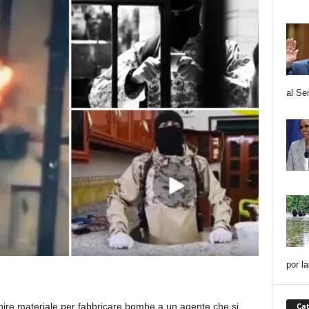
al Se
por l
Cat
nire materiale per fabbricare bombe a un agente che si