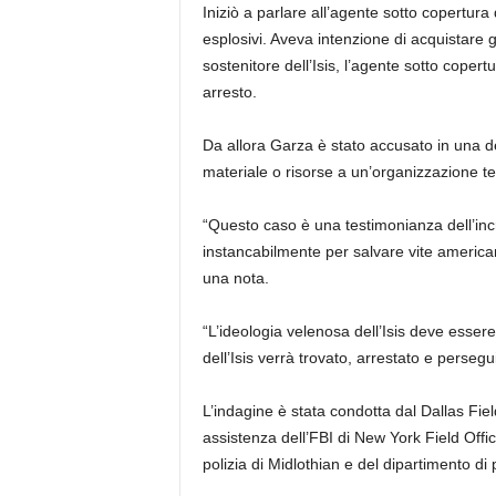
Iniziò a parlare all’agente sotto copertura
esplosivi. Aveva intenzione di acquistare g
sostenitore dell’Isis, l’agente sotto coper
arresto.
Da allora Garza è stato accusato in una de
materiale o risorse a un’organizzazione ter
“Questo caso è una testimonianza dell’incr
instancabilmente per salvare vite america
una nota.
“L’ideologia velenosa dell’Isis deve esser
dell’Isis verrà trovato, arrestato e perseg
L’indagine è stata condotta dal Dallas Field
assistenza dell’FBI di New York Field Office
polizia di Midlothian e del dipartimento di 