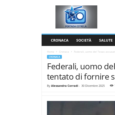
P
o
r
t
a
d
a
CRONACA
SOCIETÀ
SALUTE
E
s
Home
Cronaca
Federali, uomo del Texas accusato
t
CRONACA
r
Federali, uomo del
e
l
tentato di fornire 
a
By
Alessandra Corradi
-
30 Dicembre 2025