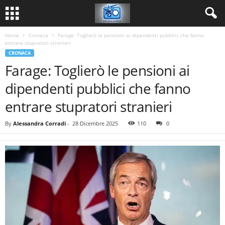
Home
Cronaca
Farage: Toglierò le pensioni ai dipendenti pubblici che fanno
entrare stupratori stranieri
CRONACA
Farage: Toglierò le pensioni ai
dipendenti pubblici che fanno
entrare stupratori stranieri
By
Alessandra Corradi
-
28 Dicembre 2025
110
0