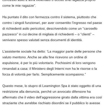
come le mie ragazze”.
Ha puntato il dito con fermezza contro il sistema, piuttosto che
contro i singoli funzionari, per aver consentito l’ingresso nel paese
di richiedenti asilo pericolosi, descrivendolo come un “carosello
pazzesco” in cui decine di migliaia di richiedenti – o “clienti” –
venivano spesso valutati senza documenti di identità.
L’assistente sociale ha detto: ‘La maggior parte delle persone che
valuto mentono. Anche se alla fine ricevono un ordine di
espulsione, è per lo più volontario. Pochissimi di loro vengono
rimandati a casa: il Ministero degli Interni non ha le risorse o la
forza di volontà per farlo. Semplicemente scompaiono.”
Questo mese, lo stupro di Leamington Spa è stato oggetto di una
restrizione alla denuncia, perché un avvocato difensore ha
affermato che il video dell’aggressione girato dalla vittima era così
straziante che avrebbe rischiato disordini se il pubblico lo avesse