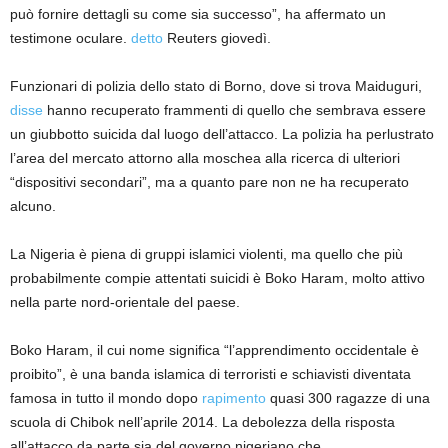
può fornire dettagli su come sia successo”, ha affermato un
testimone oculare.
detto
Reuters giovedì.
Funzionari di polizia dello stato di Borno, dove si trova Maiduguri,
disse
hanno recuperato frammenti di quello che sembrava essere
un giubbotto suicida dal luogo dell’attacco. La polizia ha perlustrato
l’area del mercato attorno alla moschea alla ricerca di ulteriori
“dispositivi secondari”, ma a quanto pare non ne ha recuperato
alcuno.
La Nigeria è piena di gruppi islamici violenti, ma quello che più
probabilmente compie attentati suicidi è Boko Haram, molto attivo
nella parte nord-orientale del paese.
Boko Haram, il cui nome significa “l’apprendimento occidentale è
proibito”, è una banda islamica di terroristi e schiavisti diventata
famosa in tutto il mondo dopo
rapimento
quasi 300 ragazze di una
scuola di Chibok nell’aprile 2014. La debolezza della risposta
all’attacco da parte sia del governo nigeriano che