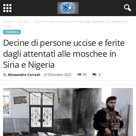
Home
Cronaca
Decine di persone uccise e ferite dagli attentati alle moschee in
Siria...
CRONACA
Decine di persone uccise e ferite
dagli attentati alle moschee in
Siria e Nigeria
By
Alessandra Corradi
-
27 Dicembre 2025
95
0