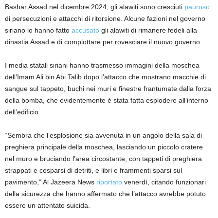
Bashar Assad nel dicembre 2024, gli alawiti sono cresciuti
pauroso
di persecuzioni e attacchi di ritorsione. Alcune fazioni nel governo
siriano lo hanno fatto
accusato
gli alawiti di rimanere fedeli alla
dinastia Assad e di complottare per rovesciare il nuovo governo.
I media statali siriani hanno trasmesso immagini della moschea
dell’Imam Ali bin Abi Talib dopo l’attacco che mostrano macchie di
sangue sul tappeto, buchi nei muri e finestre frantumate dalla forza
della bomba, che evidentemente è stata fatta esplodere all’interno
dell’edificio.
“Sembra che l’esplosione sia avvenuta in un angolo della sala di
preghiera principale della moschea, lasciando un piccolo cratere
nel muro e bruciando l’area circostante, con tappeti di preghiera
strappati e cosparsi di detriti, e libri e frammenti sparsi sul
pavimento,” Al Jazeera News
riportato
venerdì, citando funzionari
della sicurezza che hanno affermato che l’attacco avrebbe potuto
essere un attentato suicida.