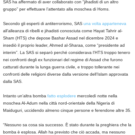
SAS ha affermato di aver collaborato con “jihadisti di un altro
gruppo” per effettuare l’attentato alla moschea di Homs.
Secondo gli esperti di antiterrorismo, SAS
una volta apparteneva
all’alleanza di ribelli e jihadisti conosciuta come Hayat Tahrir al-
Sham (HTS) che depose Bashar Assad nel dicembre 2024 e
insediò il proprio leader, Ahmed al-Sharaa, come “presidente ad
interim”. La SAS si separò perché considerava l’HTS troppo tenero
nei confronti degli ex funzionari del regime di Assad che furono
catturati durante la lunga guerra civile, e troppo tollerante nei
confronti delle religioni diverse dalla versione dell’Islam approvata
dalla SAS.
Intanto un’altra bomba
fatto esplodere
mercoledì notte nella
moschea Al-Adum nella città nord-orientale della Nigeria di
Maiduguri, uccidendo almeno cinque persone e ferendone altre 35.
“Nessuno sa cosa sia successo. È stato durante la preghiera che la
bomba è esplosa. Allah ha previsto che ciò accada, ma nessuno