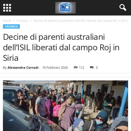
Home
Cronaca
Decine di parenti australiani dell’ISIL liberati dal campo Roj in Siria
CRONACA
Decine di parenti australiani
dell’ISIL liberati dal campo Roj in
Siria
By
Alessandra Corradi
-
16 Febbraio 2026
112
0