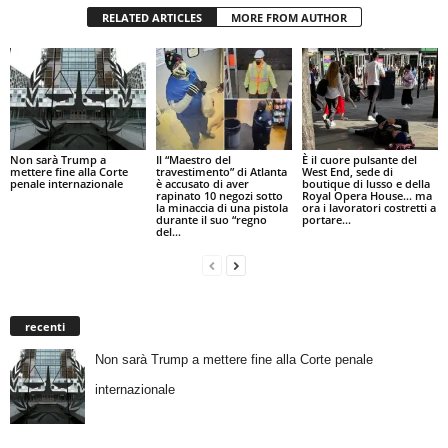
RELATED ARTICLES
MORE FROM AUTHOR
Non sarà Trump a
Il “Maestro del
È il cuore pulsante del
mettere fine alla Corte
travestimento” di Atlanta
West End, sede di
penale internazionale
è accusato di aver
boutique di lusso e della
rapinato 10 negozi sotto
Royal Opera House… ma
la minaccia di una pistola
ora i lavoratori costretti a
durante il suo “regno
portare...
del...
recenti
Non sarà Trump a mettere fine alla Corte penale
internazionale