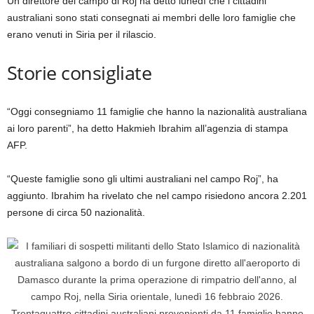
Un direttore del campo di Roj ha detto lunedì che i cittadini
australiani sono stati consegnati ai membri delle loro famiglie che
erano venuti in Siria per il rilascio.
Storie consigliate
elenco
fine
“Oggi consegniamo 11 famiglie che hanno la nazionalità australiana
di
dell’elenco
ai loro parenti”, ha detto Hakmieh Ibrahim all’agenzia di stampa
3
AFP.
elementi
“Queste famiglie sono gli ultimi australiani nel campo Roj”, ha
aggiunto. Ibrahim ha rivelato che nel campo risiedono ancora 2.201
persone di circa 50 nazionalità.