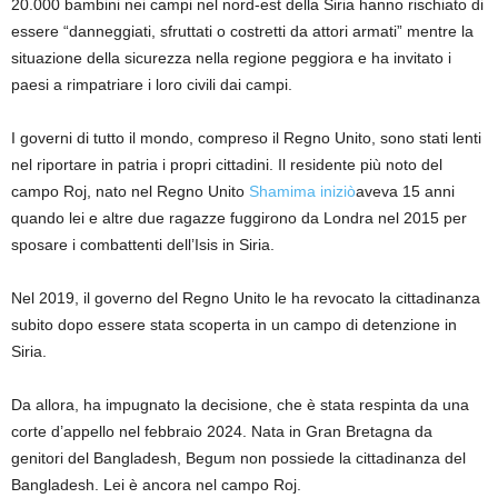
20.000 bambini nei campi nel nord-est della Siria hanno rischiato di
essere “danneggiati, sfruttati o costretti da attori armati” mentre la
situazione della sicurezza nella regione peggiora e ha invitato i
paesi a rimpatriare i loro civili dai campi.
I governi di tutto il mondo, compreso il Regno Unito, sono stati lenti
nel riportare in patria i propri cittadini. Il residente più noto del
campo Roj, nato nel Regno Unito
Shamima iniziò
aveva 15 anni
quando lei e altre due ragazze fuggirono da Londra nel 2015 per
sposare i combattenti dell’Isis in Siria.
Nel 2019, il governo del Regno Unito le ha revocato la cittadinanza
subito dopo essere stata scoperta in un campo di detenzione in
Siria.
Da allora, ha impugnato la decisione, che è stata respinta da una
corte d’appello nel febbraio 2024. Nata in Gran Bretagna da
genitori del Bangladesh, Begum non possiede la cittadinanza del
Bangladesh. Lei è ancora nel campo Roj.