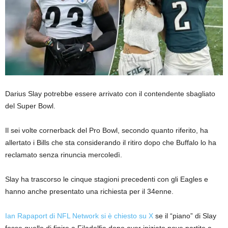
Darius Slay potrebbe essere arrivato con il contendente sbagliato
del Super Bowl.
Il sei volte cornerback del Pro Bowl, secondo quanto riferito, ha
allertato i Bills che sta considerando il ritiro dopo che Buffalo lo ha
reclamato senza rinuncia mercoledì.
Slay ha trascorso le cinque stagioni precedenti con gli Eagles e
hanno anche presentato una richiesta per il 34enne.
Ian Rapaport di NFL Network si è chiesto su X
se il “piano” di Slay
fosse quello di finire a Filadelfia dopo aver iniziato nove partite a