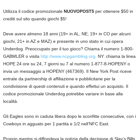
Utilizza il codice promozionale
NUOVOPOST5
per ottenere $50 in
crediti sul sito quando giochi $5!
Deve avere almeno 18 anni (19+ in AL, NE; 19+ in CO per alcuni
giochi, 21+ in AZ e MAZ) e presente in uno stato in cui opera
Underdog. Preoccupato per il tuo gioco? Chiama il numero 1-800-
GABMLER o visita
http://www.ncpgambling.org
. NY: chiama la linea
HOPE 24 ore su 24, 7 giorni su 7 al numero 1-877-8-HOPENY o
invia un messaggio a HOPENY (467369). Il New York Post riceve
entrate da partnership di affiliazione e pubblicitarie per la
condivisione di questi contenuti e quando effettui un acquisto. Il
codice promozionale Underdog potrebbe variare in base alla
località.
Gli Eagles sono in caduta libera dopo le sconfitte consecutive, con i
Cowboys in agguato per 1 partita e 1/2 nell’NFC East.
Proprio mentre si diffondeva la notizia della decisione di Slay’s Bills,