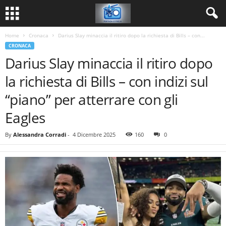
Home
Cronaca
Darius Slay minaccia il ritiro dopo la richiesta di Bills – con...
CRONACA
Darius Slay minaccia il ritiro dopo
la richiesta di Bills – con indizi sul
“piano” per atterrare con gli
Eagles
By
Alessandra Corradi
-
4 Dicembre 2025
160
0