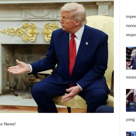
impre
nonost
respo
minis
yong:
Fox News!