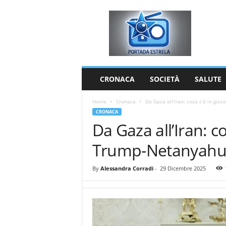
P
o
r
t
a
d
a
CRONACA
SOCIETÀ
SALUTE
E
s
Home
Cronaca
Da Gaza all’Iran: cosa c’è in gio
t
CRONACA
r
Da Gaza all’Iran: co
e
l
Trump-Netanyahu 
a
By
Alessandra Corradi
-
29 Dicembre 2025