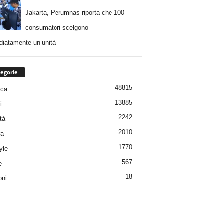
Jakarta, Perumnas riporta che 100
consumatori scelgono
iatamente un’unità
egorie
48815
aca
13885
i
2242
tà
2010
ra
1770
yle
567
e
18
oni