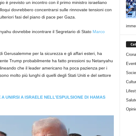
o è previsto un incontro con il primo ministro israeliano
oqui dovrebbero concentrarsi sulle rinnovate tensioni con
 ulteriori fasi del piano di pace per Gaza.
immed
anyahu dovrebbe incontrare il Segretario di Stato
Marco
Cat
di Gerusalemme per la sicurezza e gli affari esteri, ha
Cron
idente Trump probabilmente ha fatto pressioni su Netanyahu
Event
tolineando che il leader americano ha poca pazienza per i
Socie
no molto più lunghi di quelli degli Stati Uniti e del settore
Cultu
Lifest
E A UNIRSI A ISRAELE NELL’ESPULSIONE DI HAMAS
Salut
Opini