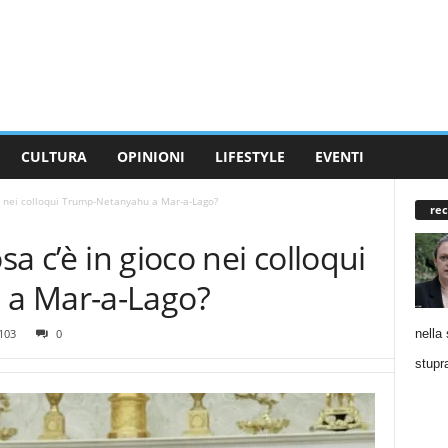
CULTURA
OPINIONI
LIFESTYLE
EVENTI
co nei colloqui Trump-Netanyahu a Mar-a-Lago?
rec
sa c’è in gioco nei colloqui
a Mar-a-Lago?
nella 
103
0
stupra