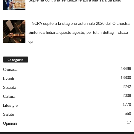
Suprema contro la sentenza relativa alla sala da ballo
Il NCPA ospiterà la stagione autunnale 2026 dell’Orchestra
Sinfonica Indiana questo agosto; per tutti i dettagli, clicca
qui
Categorie
48496
Cronaca
13800
Eventi
2242
Società
2008
Cultura
1770
Lifestyle
550
Salute
17
Opinioni