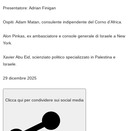
Presentatore: Adrian Finigan
Ospiti: Adam Matan, consulente indipendente del Corno d’Africa.
Alon Pinkas, ex ambasciatore e console generale di Israele a New
York.
Xavier Abu Eid, scienziato politico specializzato in Palestina e
Israele.
Pubblicato
29 dicembre 2025
il
29
dicembre
Clicca qui per condividere sui social media
2025