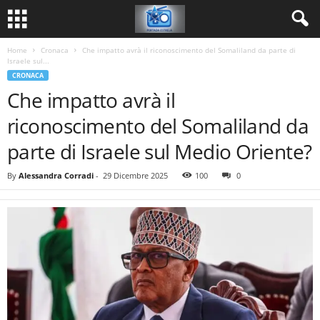
Home
Cronaca
Che impatto avrà il riconoscimento del Somaliland da parte di
Israele sul...
CRONACA
Che impatto avrà il
riconoscimento del Somaliland da
parte di Israele sul Medio Oriente?
By
Alessandra Corradi
-
29 Dicembre 2025
100
0