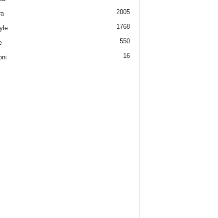
2005
ra
1768
yle
550
e
16
oni