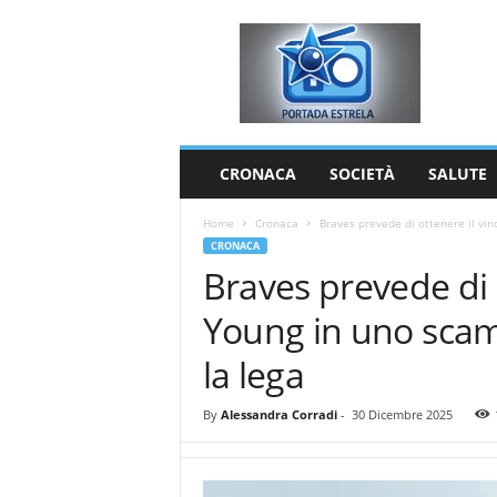
P
o
r
t
a
d
a
CRONACA
SOCIETÀ
SALUTE
E
s
Home
Cronaca
Braves prevede di ottenere il vin
t
CRONACA
r
Braves prevede di o
e
l
Young in uno scam
a
la lega
By
Alessandra Corradi
-
30 Dicembre 2025