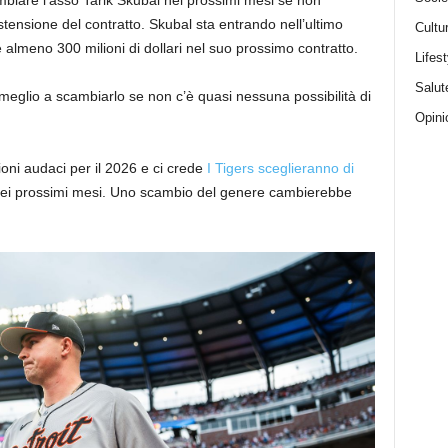
mbiare l’asso Tarik Skubal nei prossimi mesi se non
tensione del contratto. Skubal sta entrando nell’ultimo
Cultu
almeno 300 milioni di dollari nel suo prossimo contratto.
Lifest
Salut
meglio a scambiarlo se non c’è quasi nessuna possibilità di
Opini
ioni audaci per il 2026 e ci crede
I Tigers sceglieranno di
ei prossimi mesi. Uno scambio del genere cambierebbe