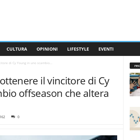
CULTURA
OPINIONI
LIFESTYLE
EVENTI
citore di Cy Young in uno scambio...
rec
ttenere il vincitore di Cy
bio offseason che altera
162
0