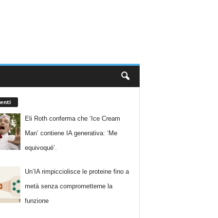
enti
Eli Roth conferma che ‘Ice Cream
Man’ contiene IA generativa: ‘Me
equivoqué’.
Un’IA rimpicciolisce le proteine fino a
metà senza comprometterne la
funzione