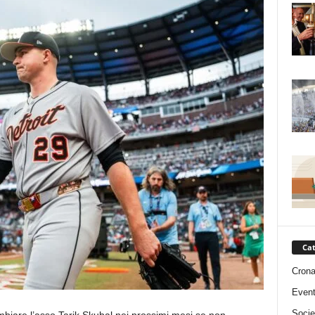
Cat
Cron
Event
Socie