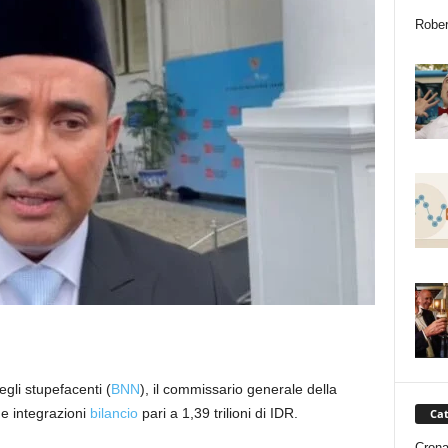
Rober
gli stupefacenti (
BNN
), il commissario generale della
ne integrazioni
bilancio
pari a 1,39 trilioni di IDR.
Cat
Cron