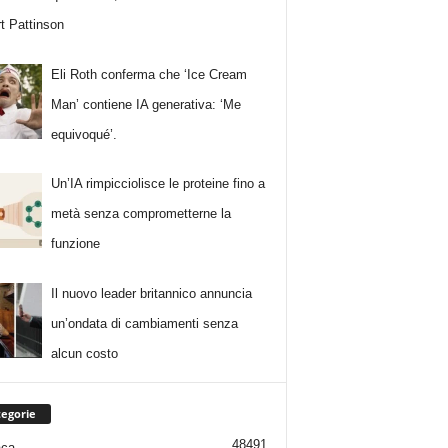
t Pattinson
Eli Roth conferma che ‘Ice Cream
Man’ contiene IA generativa: ‘Me
equivoqué’.
Un’IA rimpicciolisce le proteine fino a
metà senza comprometterne la
funzione
Il nuovo leader britannico annuncia
un’ondata di cambiamenti senza
alcun costo
egorie
48491
aca