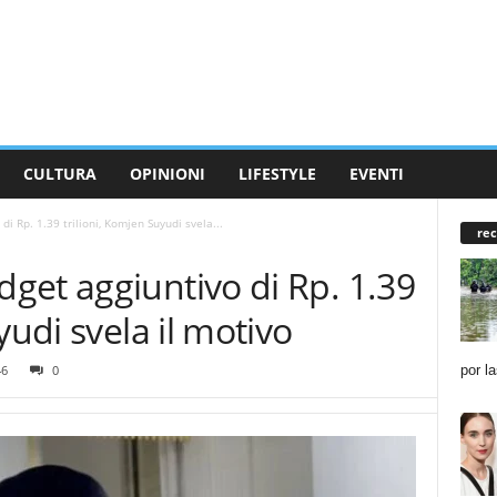
CULTURA
OPINIONI
LIFESTYLE
EVENTI
i Rp. 1.39 trilioni, Komjen Suyudi svela...
rec
get aggiuntivo di Rp. 1.39
yudi svela il motivo
por l
46
0