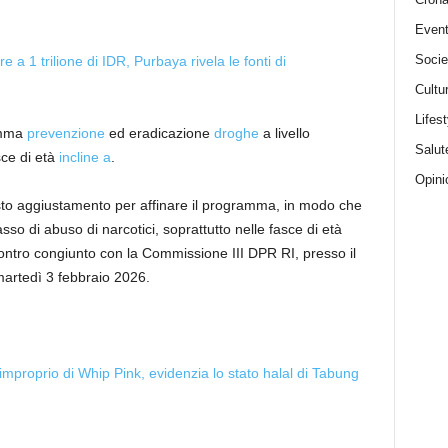
Event
Socie
e a 1 trilione di IDR, Purbaya rivela le fonti di
Cultu
Lifest
ramma
prevenzione
ed eradicazione
droghe
a livello
Salut
sce di età
incline a
.
Opini
to aggiustamento per affinare il programma, in modo che
asso di abuso di narcotici, soprattutto nelle fasce di età
contro congiunto con la Commissione III DPR RI, presso il
artedì 3 febbraio 2026.
proprio di Whip Pink, evidenzia lo stato halal di Tabung