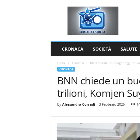
P
o
r
t
a
d
a
CRONACA
SOCIETÀ
SALUTE
E
s
Home
Cronaca
BNN chiede un budget aggiuntivo d
t
CRONACA
r
BNN chiede un bud
e
l
trilioni, Komjen Su
a
By
Alessandra Corradi
-
3 Febbraio 2026
1