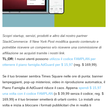
Scopri startup, servizi, prodotti e altro dal nostro partner
StackCommerce. Il New York Post modifica questo contenuto e
potrebbe ricevere un compenso e/o ricevere una commissione di
affiliazione se acquisti tramite i nostri link.
TL;DR:
I nuovi utenti possono
utilizza il codice FAMPLAN per
ottenere il piano famiglia AdGuard per $ 15,97
(reg. $ 169,99).
Se il tuo browser sembra Times Square nelle ore di punta: banner
lampeggianti, pop-up misteriosi, video in riproduzione automatica, il
Piano Famiglia di AdGuard riduce il caos. Appena
spendi $ 15,97
una volta con il codice FAMPLAN
(o $ 39,99 senza il codice; reg. $
169,99) e il tuo browser smetterà di urlarti contro. Lo installi una
volta e inizia a bloccare i formati pubblicitari che in realtà ti