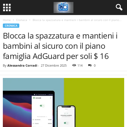
Home
Cronaca
Blocca la spazzatura e mantieni i bambini al sicuro con il piano...
CRONACA
Blocca la spazzatura e mantieni i
bambini al sicuro con il piano
famiglia AdGuard per soli $ 16
By
Alessandra Corradi
-
27 Dicembre 2025
114
0