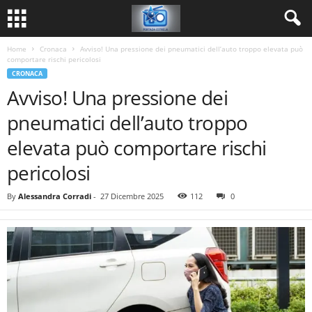
Home
Cronaca
Avviso! Una pressione dei pneumatici dell’auto troppo elevata può
comportare rischi pericolosi
CRONACA
Avviso! Una pressione dei
pneumatici dell’auto troppo
elevata può comportare rischi
pericolosi
By
Alessandra Corradi
-
27 Dicembre 2025
112
0