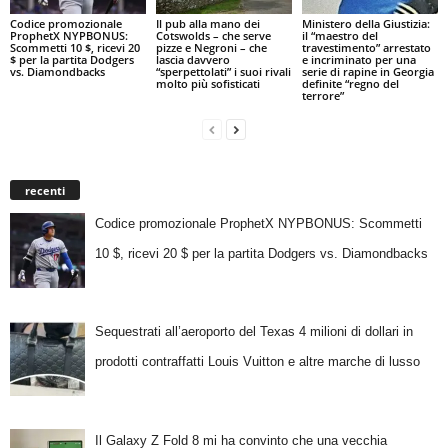
Codice promozionale
Il pub alla mano dei
Ministero della Giustizia:
ProphetX NYPBONUS:
Cotswolds – che serve
il “maestro del
Scommetti 10 $, ricevi 20
pizze e Negroni – che
travestimento” arrestato
$ per la partita Dodgers
lascia davvero
e incriminato per una
vs. Diamondbacks
“sperpettolati” i suoi rivali
serie di rapine in Georgia
molto più sofisticati
definite “regno del
terrore”
recenti
Codice promozionale ProphetX NYPBONUS: Scommetti
10 $, ricevi 20 $ per la partita Dodgers vs. Diamondbacks
Sequestrati all’aeroporto del Texas 4 milioni di dollari in
prodotti contraffatti Louis Vuitton e altre marche di lusso
Il Galaxy Z Fold 8 mi ha convinto che una vecchia