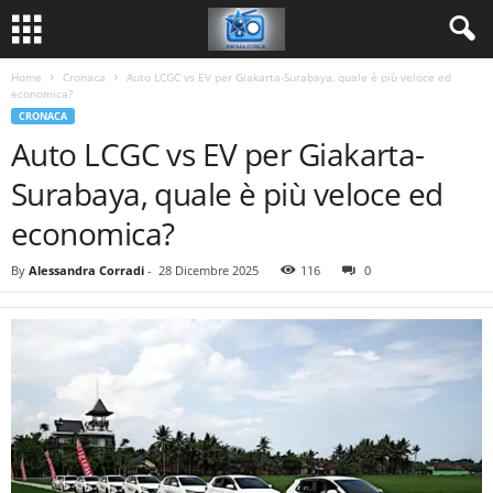
Home
Cronaca
Auto LCGC vs EV per Giakarta-Surabaya, quale è più veloce ed
economica?
CRONACA
Auto LCGC vs EV per Giakarta-
Surabaya, quale è più veloce ed
economica?
By
Alessandra Corradi
-
28 Dicembre 2025
116
0