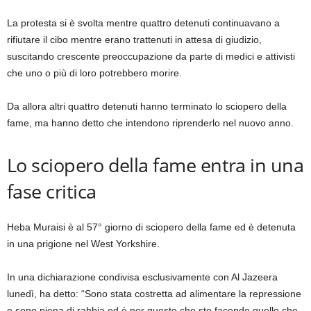
elenco
fine
La protesta si è svolta mentre quattro detenuti continuavano a
di
dell’elenco
rifiutare il cibo mentre erano trattenuti in attesa di giudizio,
4
suscitando crescente preoccupazione da parte di medici e attivisti
elementi
che uno o più di loro potrebbero morire.
Da allora altri quattro detenuti hanno terminato lo sciopero della
fame, ma hanno detto che intendono riprenderlo nel nuovo anno.
Lo sciopero della fame entra in una
fase critica
Heba Muraisi è al 57° giorno di sciopero della fame ed è detenuta
in una prigione nel West Yorkshire.
In una dichiarazione condivisa esclusivamente con Al Jazeera
lunedì, ha detto: “Sono stata costretta ad alimentare la repressione
e sono piena di rabbia ed è per questo che sto facendo quello che