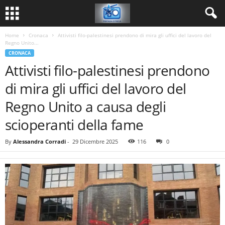
Home
Cronaca
Attivisti filo-palestinesi prendono di mira gli uffici del lavoro del
Regno Unito...
CRONACA
Attivisti filo-palestinesi prendono
di mira gli uffici del lavoro del
Regno Unito a causa degli
scioperanti della fame
By
Alessandra Corradi
-
29 Dicembre 2025
116
0