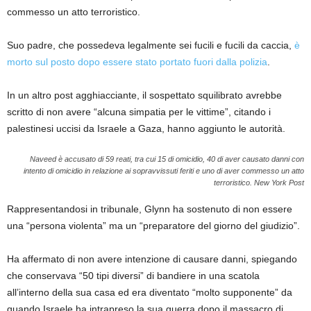
commesso un atto terroristico.
Suo padre, che possedeva legalmente sei fucili e fucili da caccia,
è
morto sul posto dopo essere stato portato fuori dalla polizia
.
In un altro post agghiacciante, il sospettato squilibrato avrebbe
scritto di non avere “alcuna simpatia per le vittime”, citando i
palestinesi uccisi da Israele a Gaza, hanno aggiunto le autorità.
Naveed è accusato di 59 reati, tra cui 15 di omicidio, 40 di aver causato danni con
intento di omicidio in relazione ai sopravvissuti feriti e uno di aver commesso un atto
terroristico.
New York Post
Rappresentandosi in tribunale, Glynn ha sostenuto di non essere
una “persona violenta” ma un “preparatore del giorno del giudizio”.
Ha affermato di non avere intenzione di causare danni, spiegando
che conservava “50 tipi diversi” di bandiere in una scatola
all’interno della sua casa ed era diventato “molto supponente” da
quando Israele ha intrapreso la sua guerra dopo il massacro di