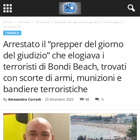
Home
Cronaca
Arrestato il “prepper del giorno del giudizio” che elogiava i
terroristi di...
CRONACA
Arrestato il “prepper del giorno
del giudizio” che elogiava i
terroristi di Bondi Beach, trovati
con scorte di armi, munizioni e
bandiere terroristiche
By
Alessandra Corradi
-
25 Dicembre 2025
98
0