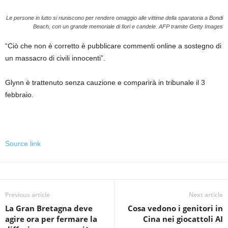
Le persone in lutto si riuniscono per rendere omaggio alle vittime della sparatoria a Bondi
Beach, con un grande memoriale di fiori e candele.
AFP tramite Getty Images
“Ciò che non è corretto è pubblicare commenti online a sostegno di
un massacro di civili innocenti”.
Glynn è trattenuto senza cauzione e comparirà in tribunale il 3
febbraio.
Source link
Previous article
Next article
La Gran Bretagna deve
Cosa vedono i genitori in
agire ora per fermare la
Cina nei giocattoli AI