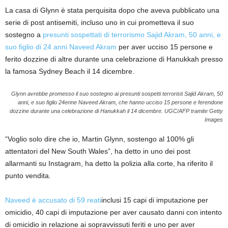
La casa di Glynn è stata perquisita dopo che aveva pubblicato una
serie di post antisemiti, incluso uno in cui prometteva il suo
sostegno a
presunti sospettati di terrorismo Sajid Akram, 50 anni, e
suo figlio di 24 anni Naveed Akram
per aver ucciso 15 persone e
ferito dozzine di altre durante una celebrazione di Hanukkah presso
la famosa Sydney Beach il 14 dicembre.
Glynn avrebbe promesso il suo sostegno ai presunti sospetti terroristi Sajid Akram, 50
anni, e suo figlio 24enne Naveed Akram, che hanno ucciso 15 persone e ferendone
dozzine durante una celebrazione di Hanukkah il 14 dicembre.
UGC/AFP tramite Getty
Images
“Voglio solo dire che io, Martin Glynn, sostengo al 100% gli
attentatori del New South Wales”, ha detto in uno dei post
allarmanti su Instagram, ha detto la polizia alla corte, ha riferito il
punto vendita.
Naveed è accusato di 59 reati
inclusi 15 capi di imputazione per
omicidio, 40 capi di imputazione per aver causato danni con intento
di omicidio in relazione ai sopravvissuti feriti e uno per aver