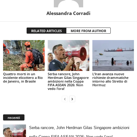
Alessandra Corradi
RELATED ARTICLES
MORE FROM AUTHOR
Quattro morti in un
Serba rancore, John
L’Iran avanza nuove
incidente elicottero a Rio
Herdman Gilas Singapore
richieste drammatiche
de Janeiro, in Brasile
ambizioni nella Coppa
intorno allo Stretto di
FIFA ASEAN 2026: Non
Hormuz
vedo l’ora!
recenti
Serba rancore, John Herdman Gilas Singapore ambizioni
nella Coppa FIFA ASEAN 2026: Non vedo l’ora!