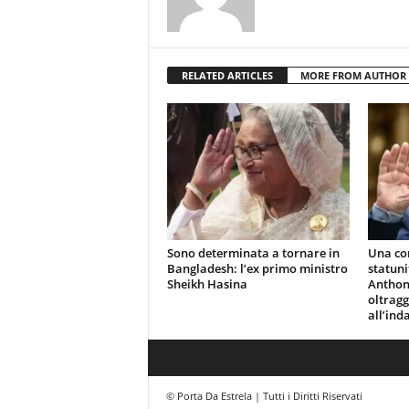
RELATED ARTICLES
MORE FROM AUTHOR
Sono determinata a tornare in
Una co
Bangladesh: l’ex primo ministro
statuni
Sheikh Hasina
Anthony
oltragg
all’ind
© Porta Da Estrela | Tutti i Diritti Riservati