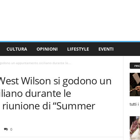
CULTURA
OPINIONI
LIFESTYLE
EVENTI
godono un appuntamento siciliano durante le...
rec
est Wilson si godono un
liano durante le
 riunione di “Summer
tutti 
0