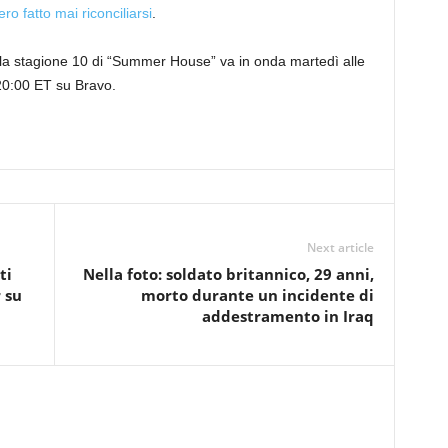
ro fatto
mai riconciliarsi
.
ella stagione 10 di “Summer House” va in onda martedì alle
20:00 ET su Bravo.
Next article
ti
Nella foto: soldato britannico, 29 anni,
 su
morto durante un incidente di
addestramento in Iraq