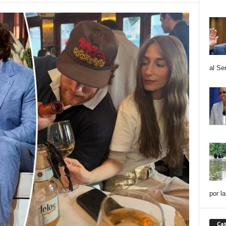
al Se
por l
Cat