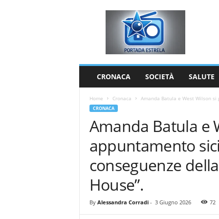
P
o
r
t
a
d
a
CRONACA
SOCIETÀ
SALUTE
E
s
Home
Cronaca
Amanda Batula e West Wilson si 
t
CRONACA
r
Amanda Batula e W
e
l
appuntamento sici
a
conseguenze della
House”.
By
Alessandra Corradi
-
3 Giugno 2026
72