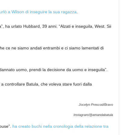
urlò a Wilson di inseguire la sua ragazza
.
, ha urlato Hubbard, 39 anni. “Alzati e inseguila, West. Sii
che ce ne siamo andati entrambi e ci siamo lamentati di
dannato uomo, prendi la decisione da uomo e inseguila”.
 a controllare Batula, che voleva stare fuori dalla
Jocelyn Prescod/Bravo
Instagram/@amandabatula
House”.
ha creato buchi nella cronologia della relazione tra