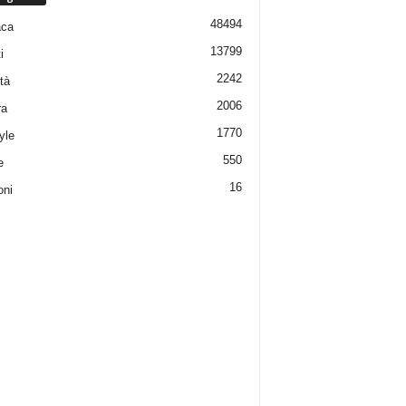
48494
aca
13799
i
2242
tà
2006
ra
1770
yle
550
e
16
oni