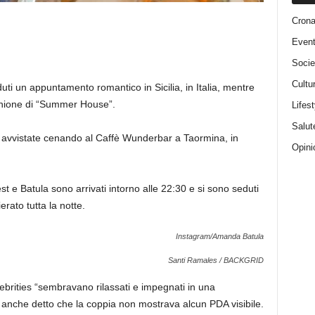
Cron
Event
Socie
Cultu
i un appuntamento romantico in Sicilia, in Italia, mentre
unione di “Summer House”.
Lifest
Salut
te avvistate cenando al Caffè Wunderbar a Taormina, in
Opini
e Batula sono arrivati ​​intorno alle 22:30 e si sono seduti
rato tutta la notte.
Instagram/Amanda Batula
Santi Ramales / BACKGRID
ebrities “sembravano rilassati e impegnati in una
 anche detto che la coppia non mostrava alcun PDA visibile.