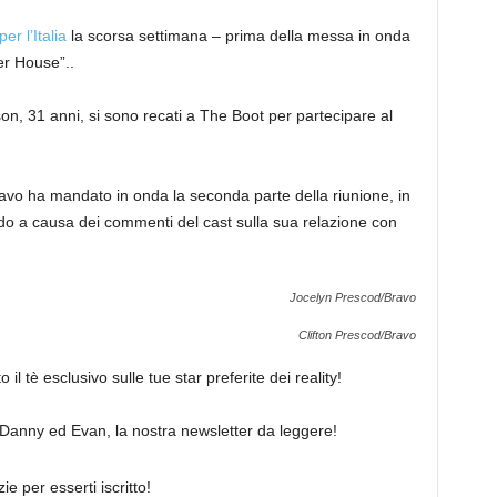
per l’Italia
la scorsa settimana – prima della messa in onda
er House”.
.
son, 31 anni, si sono recati a The Boot per partecipare al
avo ha mandato in onda la seconda parte della riunione, in
ndo a causa dei commenti del cast sulla sua relazione con
Jocelyn Prescod/Bravo
Clifton Prescod/Bravo
il tè esclusivo sulle tue star preferite dei reality!
on Danny ed Evan, la nostra newsletter da leggere!
ie per esserti iscritto!